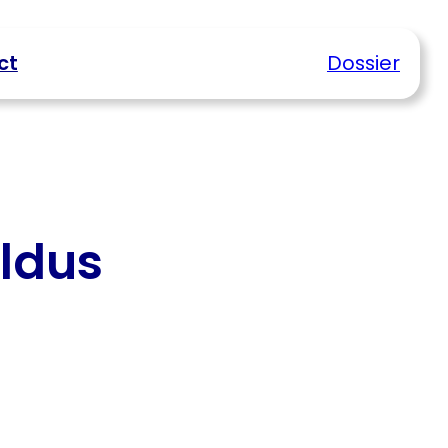
ct
Dossier
ldus