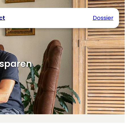
ct
Dossier
esparen