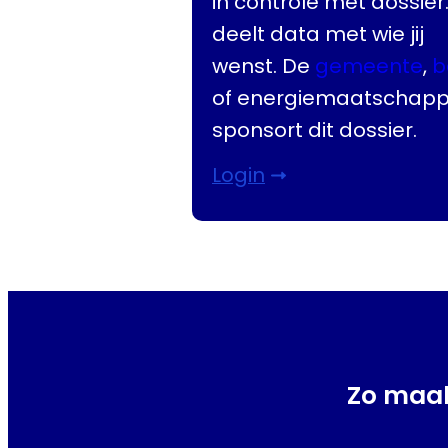
in controle met dossier
deelt data met wie jij
wenst. De
gemeente
,
b
of energiemaatschappi
sponsort dit dossier.
Login
Zo maak