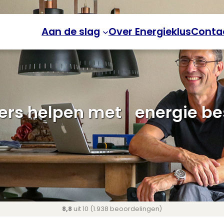
Aan de slag
Over Energieklus
Conta
rs helpen met energie b
8,8
uit 10 (1.938 beoordelingen)