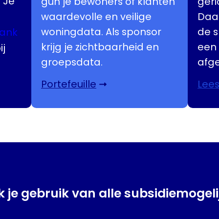
. Je
gun je bewoners of klanten
geri
waardevolle en veilige
Daar
woningdata. Als sponsor
de s
ank
krijg je zichtbaarheid en
een 
j
groepsdata.
afg
Portefeuille
Lees
 je gebruik van alle subsidiemogel