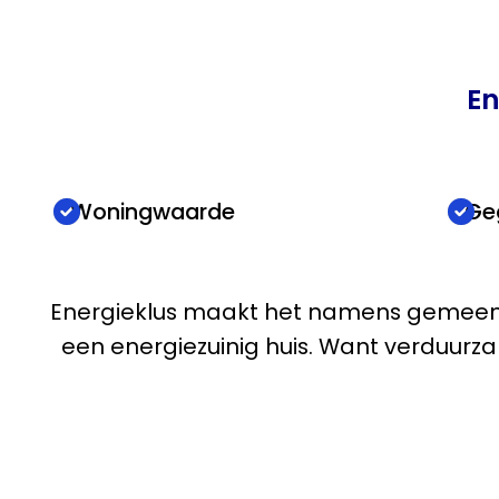
En
Woningwaarde
Ge
Energieklus maakt het namens gemeent
een energiezuinig huis. Want verduurz