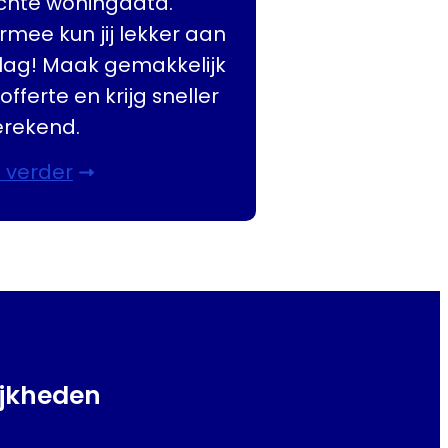
chte woningdata.
mee kun jij lekker aan
lag! Maak gemakkelijk
offerte en krijg sneller
erekend.
 verder
ijkheden