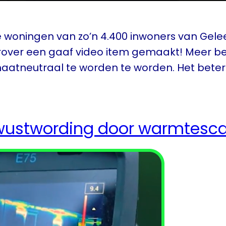
e woningen van zo’n 4.400 inwoners van Ge
erover een gaaf video item gemaakt! Meer b
maatneutraal te worden te worden. Het bete
ewustwording door warmtesc